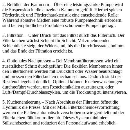
2. Befüllen der Kammern – Über eine leistungsstarke Pumpe wird
die Suspension in die einzelnen Kammern gefüllt. Hierbei spielen
Förderdruck und Fördercharakteristik eine entscheidende Rolle:
Während abrasive Medien eine robuste Pumpentechnik erfordern,
sind bei empfindlichen Produkten schonende Pumpen gefragt.
3. Filtration – Unter Druck tritt das Filtrat durch das Filtertuch. Der
Filterkuchen wächst Schicht für Schicht. Mit zunehmender
Schichtdicke steigt der Widerstand, bis die Durchflussrate abnimmt
und das Ende der Filtration erreicht ist.
4. Optionales Nachpressen – Bei Membranfilterpressen wird ein
zusätzlicher Schritt durchgeführt: Die flexiblen Membranen hinter
den Filtertüchern werden mit Druckluft oder Wasser beaufschlagt
und pressen den Filterkuchen mechanisch aus. Dadurch sinkt der
Restfeuchtegehalt deutlich. Optional können Kuchenwaschungen
durchgeführt werden, um Restchemikalien auszutragen, oder
Luft-/Dampf-Durchblasezyklen, um die Trocknung zu intensivieren.
5. Kuchenentleerung – Nach Abschluss der Filtration öffnet die
Hydraulik die Presse. Mit der MSE-Filterkuchenlösevorrichtung
werden die Platten automatisch verschoben sowie gerüttelt und der
Filterkuchen fällt kontrolliert ab. Dieses System minimiert
Stillstandszeiten und reduziert den Personalaufwand erheblich.