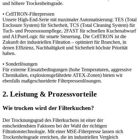
und höhere Trockenheitsgrade.
• CellTRON-Filterpressen
Unsere High-End-Serie mit maximaler Automatisierung: TES (Total
Enclosure System) für Sicherheit, TCS (Total Cleaning System) für
Tuch- und Prozessraumpflege, 2FAST für schnellen Kuchenabwurf
und AI:PureLogic für smarte Steuerung. Die CellTRON ist die
Zukunft der industriellen Filtration – optimiert für Branchen, in
denen Effizienz, Nachhaltigkeit und Sicherheit höchste Priorität
haben.
• Sonderlösungen
Für extreme Einsatzbedingungen (hohe Temperaturen, aggressive
Chemikalien, explosionsgefährdete ATEX-Zonen) bieten wir
ebenfalls maßgeschneiderte Filterpressenlösungen.
2.
Leistung
&
Prozessvorteile
Wie trocken wird der Filterkuchen?
Der Trocknungsgrad des Filterkuchens ist einer der
entscheidendsten Faktoren bei der Wahl der richtigen
Filtrationstechnologie. Mit einer MSE-Filterpresse lassen sich
Trockenheitsgrade erreichen, die im industriellen Vergleich