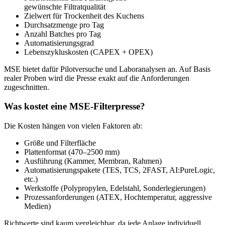
gewünschte Filtratqualität
Zielwert für Trockenheit des Kuchens
Durchsatzmenge pro Tag
Anzahl Batches pro Tag
Automatisierungsgrad
Lebenszykluskosten (CAPEX + OPEX)
MSE bietet dafür Pilotversuche und Laboranalysen an. Auf Basis
realer Proben wird die Presse exakt auf die Anforderungen
zugeschnitten.
Was kostet eine MSE-Filterpresse?
Die Kosten hängen von vielen Faktoren ab:
Größe und Filterfläche
Plattenformat (470–2500 mm)
Ausführung (Kammer, Membran, Rahmen)
Automatisierungspakete (TES, TCS, 2FAST, AI:PureLogic,
etc.)
Werkstoffe (Polypropylen, Edelstahl, Sonderlegierungen)
Prozessanforderungen (ATEX, Hochtemperatur, aggressive
Medien)
Richtwerte sind kaum vergleichbar, da jede Anlage individuell